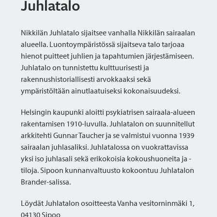
Juhlatalo
Nikkilän Juhlatalo sijaitsee vanhalla Nikkilän sairaalan
alueella. Luontoympäristössä sijaitseva talo tarjoaa
hienot puitteet juhlien ja tapahtumien järjestämiseen.
Juhlatalo on tunnistettu kulttuurisesti ja
rakennushistoriallisesti arvokkaaksi sekä
ympäristöltään ainutlaatuiseksi kokonaisuudeksi.
Helsingin kaupunki aloitti psykiatrisen sairaala-alueen
rakentamisen 1910-luvulla. Juhlatalon on suunnitellut
arkkitehti Gunnar Taucher ja se valmistui vuonna 1939
sairaalan juhlasaliksi. Juhlatalossa on vuokrattavissa
yksi iso juhlasali sekä erikokoisia kokoushuoneita ja -
tiloja. Sipoon kunnanvaltuusto kokoontuu Juhlatalon
Brander-salissa.
Löydät Juhlatalon osoitteesta Vanha vesitorninmäki 1,
04130 Sipoo