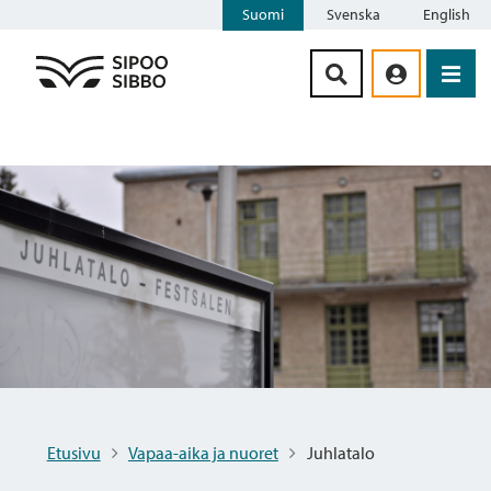
Suomi
Svenska
English
Siirry sisältöön
Etusivu
Vapaa-aika ja nuoret
Juhlatalo