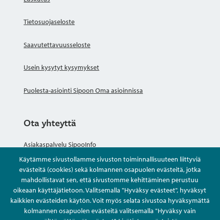
seurat, poliittiset puolueet, teatteriryhmät,
taiteilijaryhmät sekä asukasryhmittymät ja
Tietosuojaseloste
asuinalueyhdistykset.
Saavutettavuusseloste
Usein kysytyt kysymykset
Puolesta-asiointi Sipoon Oma asioinnissa
Ota yhteyttä
Asiakaspalvelu SipooInfo
Käytämme sivustollamme sivuston toiminnallisuuteen liittyviä
Anna palautetta nimettömästi
evästeitä (cookies) sekä kolmannen osapuolen evästeitä, jotka
mahdollistavat sen, että sivustomme kehittäminen perustuu
oikeaan käyttäjätietoon. Valitsemalla "Hyväksy evästeet", hyväksyt
Kysy tai asioi
kaikkien evästeiden käytön. Voit myös selata sivustoa hyväksymättä
kolmannen osapuolen evästeitä valitsemalla "Hyväksy vain
Yhteystiedot