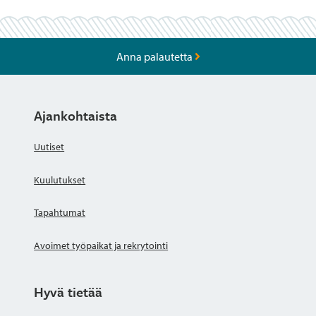
Anna palautetta
Ajankohtaista
Uutiset
Kuulutukset
Tapahtumat
Avoimet työpaikat ja rekrytointi
Hyvä tietää