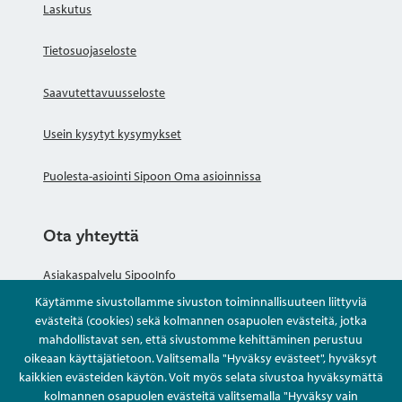
Laskutus
Tietosuojaseloste
Saavutettavuusseloste
Usein kysytyt kysymykset
Puolesta-asiointi Sipoon Oma asioinnissa
Ota yhteyttä
Asiakaspalvelu SipooInfo
Käytämme sivustollamme sivuston toiminnallisuuteen liittyviä
Anna palautetta nimettömästi
evästeitä (cookies) sekä kolmannen osapuolen evästeitä, jotka
mahdollistavat sen, että sivustomme kehittäminen perustuu
oikeaan käyttäjätietoon. Valitsemalla "Hyväksy evästeet", hyväksyt
Kysy tai asioi
kaikkien evästeiden käytön. Voit myös selata sivustoa hyväksymättä
kolmannen osapuolen evästeitä valitsemalla "Hyväksy vain
Yhteystiedot