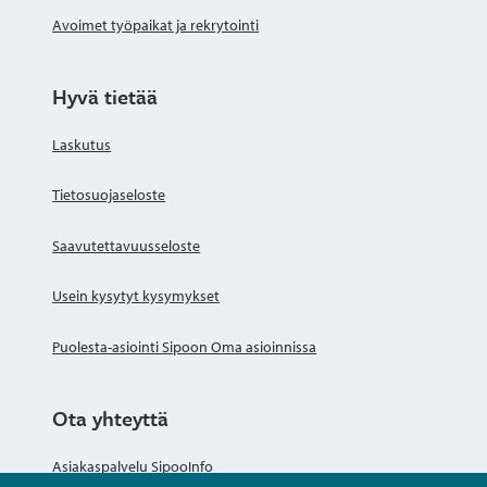
Avoimet työpaikat ja rekrytointi
Hyvä tietää
Laskutus
Tietosuojaseloste
Saavutettavuusseloste
Usein kysytyt kysymykset
Puolesta-asiointi Sipoon Oma asioinnissa
Ota yhteyttä
Asiakaspalvelu SipooInfo