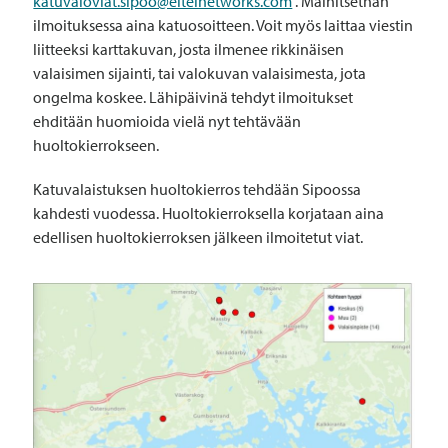
katuvaloviat.sipoo@eltelnetworks.com
. Mainitsethan
ilmoituksessa aina katuosoitteen. Voit myös laittaa viestin
liitteeksi karttakuvan, josta ilmenee rikkinäisen
valaisimen sijainti, tai valokuvan valaisimesta, jota
ongelma koskee. Lähipäivinä tehdyt ilmoitukset
ehditään huomioida vielä nyt tehtävään
huoltokierrokseen.
Katuvalaistuksen huoltokierros tehdään Sipoossa
kahdesti vuodessa. Huoltokierroksella korjataan aina
edellisen huoltokierroksen jälkeen ilmoitetut viat.