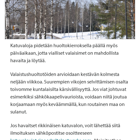
Katuvaloja pidetään huoltokierroksella päällä myös
päiväaikaan, jotta vialliset valaisimet on mahdollista
havaita ja löytää.
Valaistushuoltotöiden arvioidaan kestävän kolmesta
neljään viikkoa. Suurempien vikojen selvittämisen osalta
toivomme kuntalaisilta kärsivällisyyttä. Jos viat johtuvat
esimerkiksi sähkökaapelivaurioista, voidaan niitä joutua
korjaamaan myös keväämmällä, kun routainen maa on
sulanut.
Jos havaitset rikkinäisen katuvalon, voit lähettää siitä
ilmoituksen sähköpostitse osoitteeseen