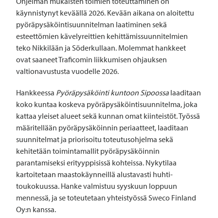
Ohjelman mukaisten toimien toteuttaminen on
käynnistynyt keväällä 2026. Kevään aikana on aloitettu
pyöräpysäköintisuunnitelman laatiminen sekä
esteettömien kävelyreittien kehittämissuunnitelmien
teko Nikkilään ja Söderkullaan. Molemmat hankkeet
ovat saaneet Traficomin liikkumisen ohjauksen
valtionavustusta vuodelle 2026.
Hankkeessa
Pyöräpysäköinti kuntoon Sipoossa
laaditaan
koko kuntaa koskeva pyöräpysäköintisuunnitelma, joka
kattaa yleiset alueet sekä kunnan omat kiinteistöt. Työssä
määritellään pyöräpysäköinnin periaatteet, laaditaan
suunnitelmat ja priorisoitu toteutusohjelma sekä
kehitetään toimintamallit pyöräpysäköinnin
parantamiseksi erityyppisissä kohteissa. Nykytilaa
kartoitetaan maastokäynneillä alustavasti huhti-
toukokuussa. Hanke valmistuu syyskuun loppuun
mennessä, ja se toteutetaan yhteistyössä Sweco Finland
Oy:n kanssa.