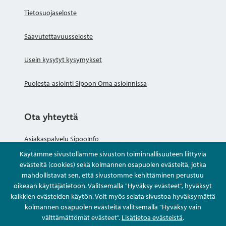
Tietosuojaseloste
Saavutettavuusseloste
Usein kysytyt kysymykset
Puolesta-asiointi Sipoon Oma asioinnissa
Ota yhteyttä
Asiakaspalvelu SipooInfo
Käytämme sivustollamme sivuston toiminnallisuuteen liittyviä
Anna palautetta nimettömästi
evästeitä (cookies) sekä kolmannen osapuolen evästeitä, jotka
mahdollistavat sen, että sivustomme kehittäminen perustuu
oikeaan käyttäjätietoon. Valitsemalla "Hyväksy evästeet", hyväksyt
Kysy tai asioi
kaikkien evästeiden käytön. Voit myös selata sivustoa hyväksymättä
kolmannen osapuolen evästeitä valitsemalla "Hyväksy vain
Yhteystiedot
välttämättömät evästeet".
Lisätietoa evästeistä
.