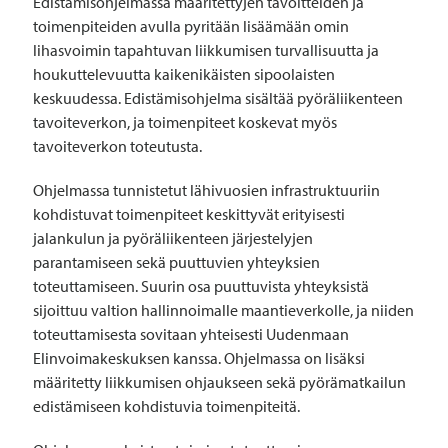
Edistämisohjelmassa määritettyjen tavoitteiden ja
toimenpiteiden avulla pyritään lisäämään omin
lihasvoimin tapahtuvan liikkumisen turvallisuutta ja
houkuttelevuutta kaikenikäisten sipoolaisten
keskuudessa. Edistämisohjelma sisältää pyöräliikenteen
tavoiteverkon, ja toimenpiteet koskevat myös
tavoiteverkon toteutusta.
Ohjelmassa tunnistetut lähivuosien infrastruktuuriin
kohdistuvat toimenpiteet keskittyvät erityisesti
jalankulun ja pyöräliikenteen järjestelyjen
parantamiseen sekä puuttuvien yhteyksien
toteuttamiseen. Suurin osa puuttuvista yhteyksistä
sijoittuu valtion hallinnoimalle maantieverkolle, ja niiden
toteuttamisesta sovitaan yhteisesti Uudenmaan
Elinvoimakeskuksen kanssa. Ohjelmassa on lisäksi
määritetty liikkumisen ohjaukseen sekä pyörämatkailun
edistämiseen kohdistuvia toimenpiteitä.