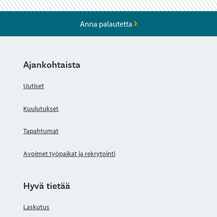
Anna palautetta
Ajankohtaista
Uutiset
Kuulutukset
Tapahtumat
Avoimet työpaikat ja rekrytointi
Hyvä tietää
Laskutus