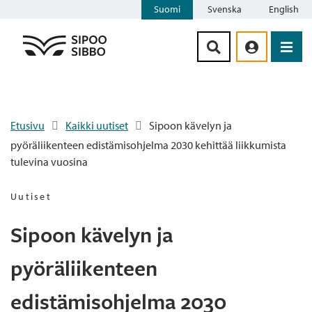
Suomi
Svenska
English
Siirry sisältöön
Etusivu
Kaikki uutiset
Sipoon kävelyn ja
pyöräliikenteen edistämisohjelma 2030 kehittää liikkumista
tulevina vuosina
Uutiset
Sipoon kävelyn ja
pyöräliikenteen
edistämisohjelma 2030