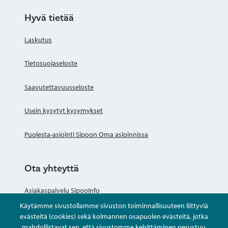
Hyvä tietää
Laskutus
Tietosuojaseloste
Saavutettavuusseloste
Usein kysytyt kysymykset
Puolesta-asiointi Sipoon Oma asioinnissa
Ota yhteyttä
Asiakaspalvelu SipooInfo
Käytämme sivustollamme sivuston toiminnallisuuteen liittyviä
Anna palautetta nimettömästi
evästeitä (cookies) sekä kolmannen osapuolen evästeitä, jotka
mahdollistavat sen, että sivustomme kehittäminen perustuu