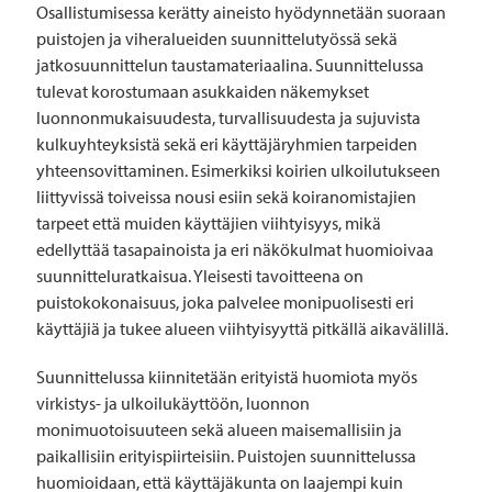
Osallistumisessa kerätty aineisto hyödynnetään suoraan
puistojen ja viheralueiden suunnittelutyössä sekä
jatkosuunnittelun taustamateriaalina. Suunnittelussa
tulevat korostumaan asukkaiden näkemykset
luonnonmukaisuudesta, turvallisuudesta ja sujuvista
kulkuyhteyksistä sekä eri käyttäjäryhmien tarpeiden
yhteensovittaminen. Esimerkiksi koirien ulkoilutukseen
liittyvissä toiveissa nousi esiin sekä koiranomistajien
tarpeet että muiden käyttäjien viihtyisyys, mikä
edellyttää tasapainoista ja eri näkökulmat huomioivaa
suunnitteluratkaisua. Yleisesti tavoitteena on
puistokokonaisuus, joka palvelee monipuolisesti eri
käyttäjiä ja tukee alueen viihtyisyyttä pitkällä aikavälillä.
Suunnittelussa kiinnitetään erityistä huomiota myös
virkistys- ja ulkoilukäyttöön, luonnon
monimuotoisuuteen sekä alueen maisemallisiin ja
paikallisiin erityispiirteisiin. Puistojen suunnittelussa
huomioidaan, että käyttäjäkunta on laajempi kuin