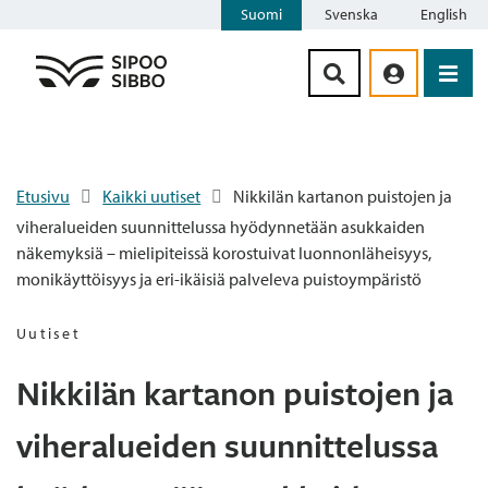
Suomi
Svenska
English
Siirry sisältöön
Etusivu
Kaikki uutiset
Nikkilän kartanon puistojen ja
viheralueiden suunnittelussa hyödynnetään asukkaiden
näkemyksiä – mielipiteissä korostuivat luonnonläheisyys,
monikäyttöisyys ja eri-ikäisiä palveleva puistoympäristö
Uutiset
Nikkilän kartanon puistojen ja
viheralueiden suunnittelussa