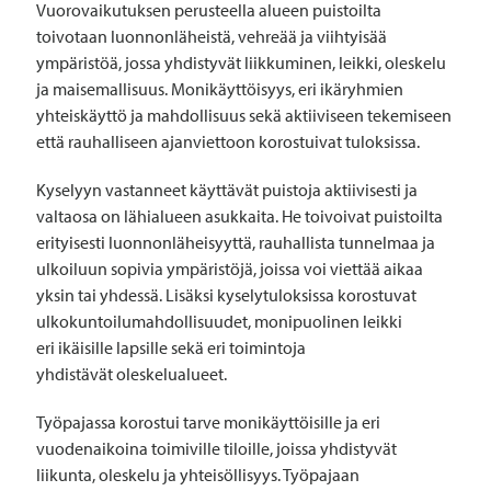
Vuorovaikutuksen perusteella alueen puistoilta
toivotaan luonnonläheistä, vehreää ja viihtyisää
ympäristöä, jossa yhdistyvät liikkuminen, leikki, oleskelu
ja maisemallisuus. Monikäyttöisyys, eri ikäryhmien
yhteiskäyttö ja mahdollisuus sekä aktiiviseen tekemiseen
että rauhalliseen ajanviettoon korostuivat tuloksissa.
Kyselyyn vastanneet käyttävät puistoja aktiivisesti ja
valtaosa on lähialueen asukkaita. He toivoivat puistoilta
erityisesti luonnonläheisyyttä, rauhallista tunnelmaa ja
ulkoiluun sopivia ympäristöjä, joissa voi viettää aikaa
yksin tai yhdessä. Lisäksi kyselytuloksissa korostuvat
ulkokuntoilumahdollisuudet, monipuolinen leikki
eri ikäisille lapsille sekä eri toimintoja
yhdistävät oleskelualueet.
Työpajassa korostui tarve monikäyttöisille ja eri
vuodenaikoina toimiville tiloille, joissa yhdistyvät
liikunta, oleskelu ja yhteisöllisyys. Työpajaan