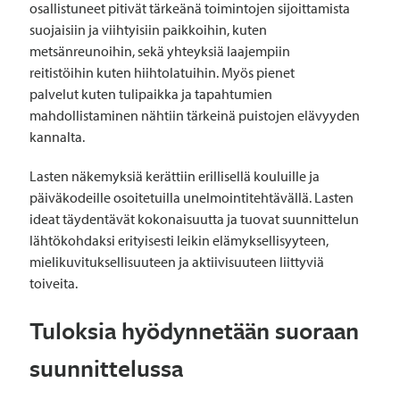
osallistuneet pitivät tärkeänä toimintojen sijoittamista
suojaisiin ja viihtyisiin paikkoihin, kuten
metsänreunoihin, sekä yhteyksiä laajempiin
reitistöihin kuten hiihtolatuihin. Myös pienet
palvelut kuten tulipaikka ja tapahtumien
mahdollistaminen nähtiin tärkeinä puistojen elävyyden
kannalta.
Lasten näkemyksiä kerättiin erillisellä kouluille ja
päiväkodeille osoitetuilla unelmointitehtävällä. Lasten
ideat täydentävät kokonaisuutta ja tuovat suunnittelun
lähtökohdaksi erityisesti leikin elämyksellisyyteen,
mielikuvituksellisuuteen ja aktiivisuuteen liittyviä
toiveita.
Tuloksia hyödynnetään suoraan
suunnittelussa