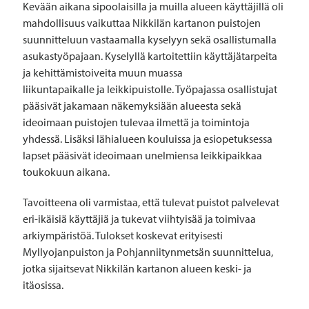
Kevään aikana sipoolaisilla ja muilla alueen käyttäjillä oli
mahdollisuus vaikuttaa Nikkilän kartanon puistojen
suunnitteluun vastaamalla kyselyyn sekä osallistumalla
asukastyöpajaan. Kyselyllä kartoitettiin käyttäjätarpeita
ja kehittämistoiveita muun muassa
liikuntapaikalle ja leikkipuistolle. Työpajassa osallistujat
pääsivät jakamaan näkemyksiään alueesta sekä
ideoimaan puistojen tulevaa ilmettä ja toimintoja
yhdessä. Lisäksi lähialueen kouluissa ja esiopetuksessa
lapset pääsivät ideoimaan unelmiensa leikkipaikkaa
toukokuun aikana.
Tavoitteena oli varmistaa, että tulevat puistot palvelevat
eri-ikäisiä käyttäjiä ja tukevat viihtyisää ja toimivaa
arkiympäristöä. Tulokset koskevat erityisesti
Myllyojanpuiston ja Pohjanniitynmetsän suunnittelua,
jotka sijaitsevat Nikkilän kartanon alueen keski- ja
itäosissa.