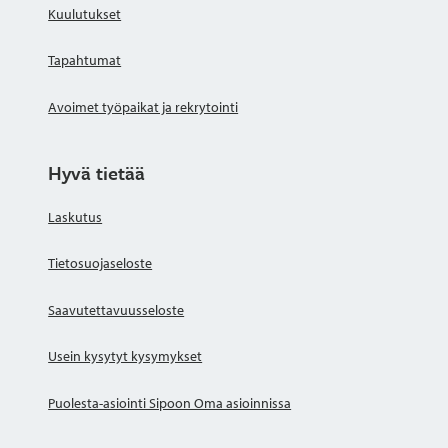
Kuulutukset
Tapahtumat
Avoimet työpaikat ja rekrytointi
Hyvä tietää
Laskutus
Tietosuojaseloste
Saavutettavuusseloste
Usein kysytyt kysymykset
Puolesta-asiointi Sipoon Oma asioinnissa