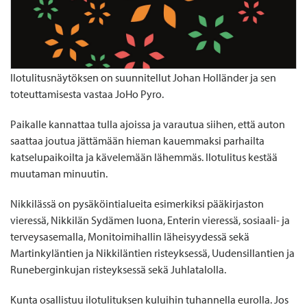
Ilotulitusnäytöksen on suunnitellut Johan Holländer ja sen
toteuttamisesta vastaa JoHo Pyro.
Paikalle kannattaa tulla ajoissa ja varautua siihen, että auton
saattaa joutua jättämään hieman kauemmaksi parhailta
katselupaikoilta ja kävelemään lähemmäs. Ilotulitus kestää
muutaman minuutin.
Nikkilässä on pysäköintialueita esimerkiksi pääkirjaston
vieressä, Nikkilän Sydämen luona, Enterin vieressä, sosiaali- ja
terveysasemalla, Monitoimihallin läheisyydessä sekä
Martinkyläntien ja Nikkiläntien risteyksessä, Uudensillantien ja
Runeberginkujan risteyksessä sekä Juhlatalolla.
Kunta osallistuu ilotulituksen kuluihin tuhannella eurolla. Jos