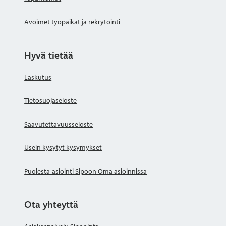
Avoimet työpaikat ja rekrytointi
Hyvä tietää
Laskutus
Tietosuojaseloste
Saavutettavuusseloste
Usein kysytyt kysymykset
Puolesta-asiointi Sipoon Oma asioinnissa
Ota yhteyttä