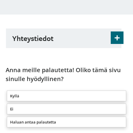
Yhteystiedot
Terhi Murtoniemi, rehtori
puh: 040 643 4484
sipoonmusiikkikoulu@gmail.com
Anna meille palautetta! Oliko tämä sivu
www.simus.fi
sinulle hyödyllinen?
Kyllä
Ei
Haluan antaa palautetta