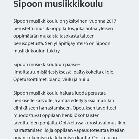
Sipoon musiikkikoulu
Sipoon musiikkikoulu on yksityinen, vuonna 2017
perustettu musiikkioppilaitos, joka antaa yleisen
oppimäärän mukaista tasokasta taiteen
perusopetusta. Sen ylläpitäjäyhteisö on Sipoon
musiikkikoulun Tuki ry.
Sipoon musiikkikouluun pääsee
ilmoittautumisjärjestyksessä, pääsykokeita ei ole.
Opetussoittimet: piano, viulu ja huilu.
Sipoon musiikkikoulu haluaa luoda perustaa
henkiselle kasvulle ja antaa edellytyksiä musiikin
elinikäiseen harrastamiseen. Opetuksen tavoitteet
muodostuvat oppilaan henkilökohtaisten
tavoitteiden pohjalta. Opiskelussa korostuvat musiikin
harrastamisen ilo ja oppilaan vapaus toteuttaa itseään
oman kokemisen ja tekemisen kautta. Opiskelu on