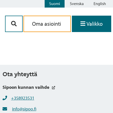
Suomi
Svenska
English
Siirry sisältöön
Oma asiointi
Valikko
Ota yhteyttä
Sipoon kunnan vaihde
+358923531
info@sipoo.fi