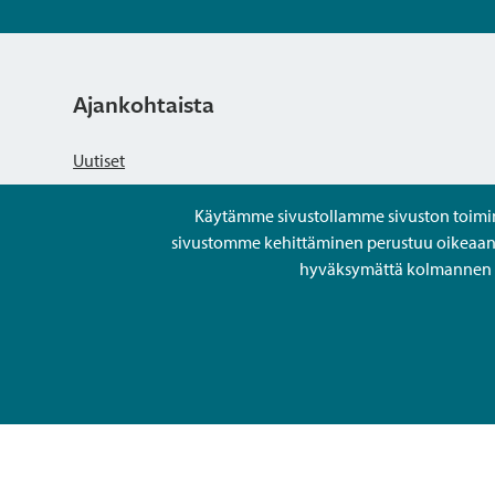
Ajankohtaista
Uutiset
Käytämme sivustollamme sivuston toiminna
Kuulutukset
sivustomme kehittäminen perustuu oikeaan kä
hyväksymättä kolmannen os
Tapahtumat
Avoimet työpaikat ja rekrytointi