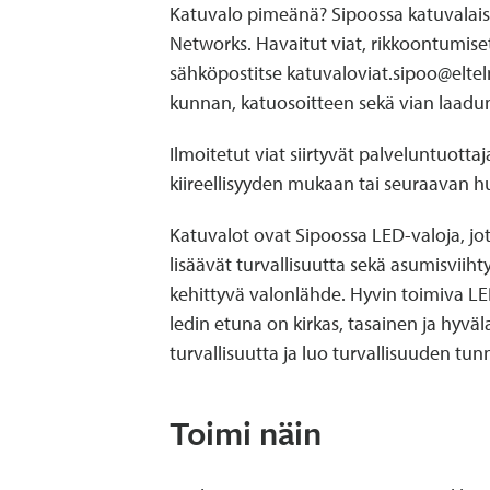
Katuvalo pimeänä? Sipoossa katuvalaist
Networks. Havaitut viat, rikkoontumiset
sähköpostitse katuvaloviat.sipoo@elt
kunnan, katuosoitteen sekä vian laadu
Ilmoitetut viat siirtyvät palveluntuotta
kiireellisyyden mukaan tai seuraavan h
Katuvalot ovat Sipoossa LED-valoja, jot
lisäävät turvallisuutta sekä asumisviih
kehittyvä valonlähde. Hyvin toimiva LED
ledin etuna on kirkas, tasainen ja hyväl
turvallisuutta ja luo turvallisuuden tun
Toimi näin