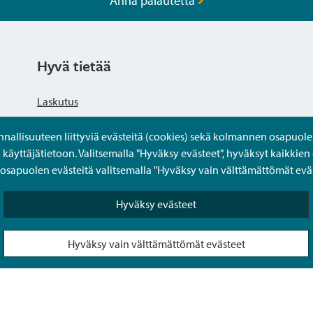
Anna palautetta
Hyvä tietää
Laskutus
llisuuteen liittyviä evästeitä (cookies) sekä kolmannen osapuolen 
Tietosuojaseloste
yttäjätietoon. Valitsemalla "Hyväksy evästeet", hyväksyt kaikkien 
apuolen evästeitä valitsemalla "Hyväksy vain välttämättömät eväs
Saavutettavuusseloste
Hyväksy evästeet
Usein kysytyt kysymykset
Hyväksy vain välttämättömät evästeet
Puolesta-asiointi Sipoon Oma asioinnissa