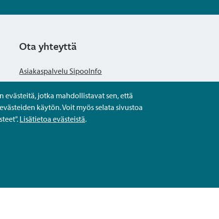
Ota yhteyttä
Asiakaspalvelu SipooInfo
evästeitä, jotka mahdollistavat sen, että
Anna palautetta nimettömästi
evästeiden käytön. Voit myös selata sivustoa
teet".
Lisätietoa evästeistä
.
Kysy tai asioi
Yhteystiedot