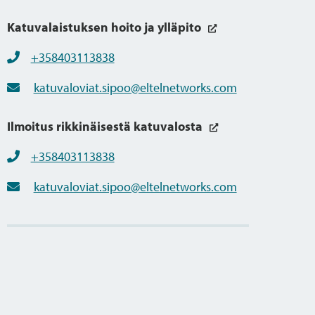
Katuvalaistuksen hoito ja ylläpito
+358403113838
katuvaloviat.sipoo@eltelnetworks.com
Ilmoitus rikkinäisestä katuvalosta
+358403113838
katuvaloviat.sipoo@eltelnetworks.com