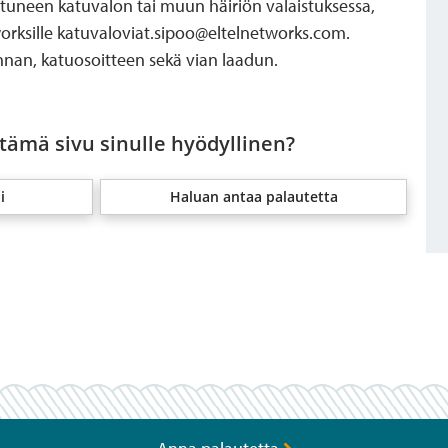
tuneen katuvalon tai muun häiriön valaistuksessa,
worksille katuvaloviat.sipoo@eltelnetworks.com.
nan, katuosoitteen sekä vian laadun.
 tämä sivu sinulle hyödyllinen?
i
Haluan antaa palautetta