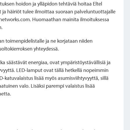
uksen hoidon ja ylläpidon tehtäviä hoitaa Eltel
 ja häiriöt tulee ilmoittaa suoraan palveluntuottajalle
elnetworks.com. Huomaathan mainita ilmoituksessa
n.
jan toimenpidelistalle ja ne korjataan niiden
uoltokierroksen yhteydessä.
ka säästävät energiaa, ovat ympäristöystävällisiä ja
tyvyyttä. LED-lamput ovat tällä hetkellä nopeimmin
-katuvalaistus lisää myös asumisviihtyvyyttä, sillä
aatuinen valo. Lisäksi parempi valaistus lisää
netta.