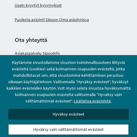
Usein kysytyt kysymykset
Puolesta-asiointi Sipoon Oma asioinnissa
Ota yhteyttä
Asiakaspalvelu SipooInfo
Käytämme sivustollamme sivuston toiminnallisuuteen liittyviä
Anna palautetta nimettömästi
evästeitä (cookies) sekä kolmannen osapuolen evästeitä, jotka
mahdollistavat sen, että sivustomme kehittäminen perustuu
oikeaan käyttäjätietoon. Valitsemalla "Hyväksy evästeet", hyväksyt
Kysy tai asioi
kaikkien evästeiden käytön. Voit myös selata sivustoa hyväksymättä
kolmannen osapuolen evästeitä valitsemalla "Hyväksy vain
Yhteystiedot
välttämättömät evästeet".
Lisätietoa evästeistä
.
Hyväksy evästeet
Hyväksy vain välttämättömät evästeet