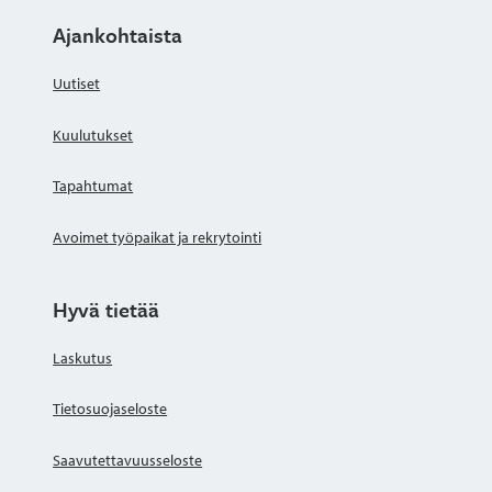
Ajankohtaista
Uutiset
Kuulutukset
Tapahtumat
Avoimet työpaikat ja rekrytointi
Hyvä tietää
Laskutus
Tietosuojaseloste
Saavutettavuusseloste