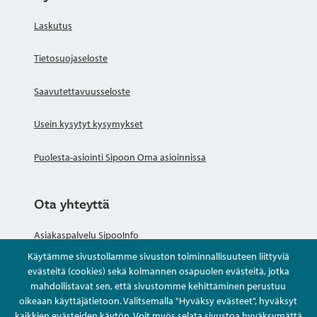
Laskutus
Tietosuojaseloste
Saavutettavuusseloste
Usein kysytyt kysymykset
Puolesta-asiointi Sipoon Oma asioinnissa
Ota yhteyttä
Asiakaspalvelu SipooInfo
Käytämme sivustollamme sivuston toiminnallisuuteen liittyviä
Anna palautetta nimettömästi
evästeitä (cookies) sekä kolmannen osapuolen evästeitä, jotka
mahdollistavat sen, että sivustomme kehittäminen perustuu
oikeaan käyttäjätietoon. Valitsemalla "Hyväksy evästeet", hyväksyt
Kysy tai asioi
kaikkien evästeiden käytön. Voit myös selata sivustoa hyväksymättä