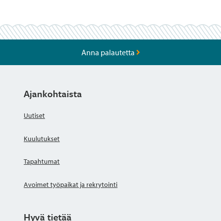
Anna palautetta
Ajankohtaista
Uutiset
Kuulutukset
Tapahtumat
Avoimet työpaikat ja rekrytointi
Hyvä tietää