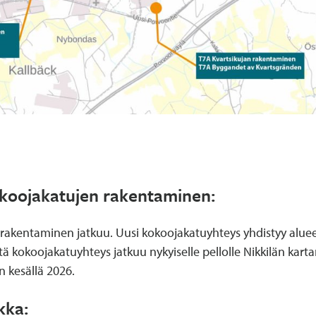
okoojakatujen rakentaminen:
 rakentaminen jatkuu. Uusi kokoojakatuyhteys yhdistyy alue
 kokoojakatuyhteys jatkuu nykyiselle pellolle Nikkilän kart
 kesällä 2026.
kka: