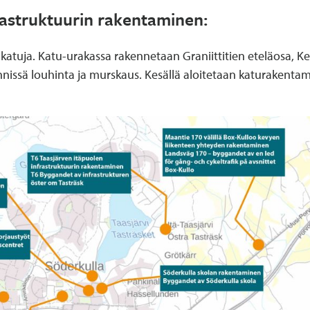
rastruktuurin rakentaminen:
 katuja. Katu-urakassa rakennetaan Graniittitien eteläosa, 
äynnissä louhinta ja murskaus. Kesällä aloitetaan katurakent