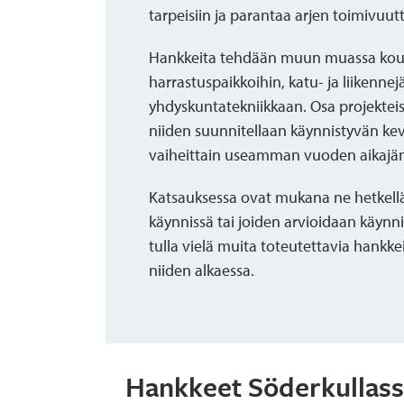
tarpeisiin ja parantaa arjen toimivuutt
Hankkeita tehdään muun muassa koului
harrastuspaikkoihin, katu- ja liikenne
yhdyskuntatekniikkaan. Osa projekteist
niiden suunnitellaan käynnistyvän kev
vaiheittain useamman vuoden aikajän
Katsauksessa ovat mukana ne hetkellä
käynnissä tai joiden arvioidaan käynn
tulla vielä muita toteutettavia hankk
niiden alkaessa.
Hankkeet Söderkullas