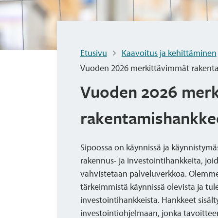
Etusivu
Kaavoitus ja kehittäminen
Vuoden 2026 merkittävimmät rakent
Vuoden 2026 merk
rakentamishankke
Sipoossa on käynnissä ja käynnistymä
rakennus- ja investointihankkeita, joi
vahvistetaan palveluverkkoa. Olemm
tärkeimmistä käynnissä olevista ja tul
investointihankkeista. Hankkeet sisä
investointiohjelmaan, jonka tavoitte