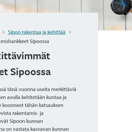
Sipoo rakentaa ja kehittää
amishankkeet Sipoossa
ittävimmät
et Sipoossa
ssä tänä vuonna useita merkittäviä
den avulla kehitetään kuntaa ja
e koonneet tähän katsauksen
evista rakentamis- ja
ltyvät Sipoon kunnan
ena on vastata kasvavan kunnan