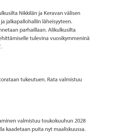
kusilta Nikkilän ja Keravan välisen
ja jalkapallohallin läheisyyteen.
nnetaan parhaillaan. Alikulkusilta
kehittämiselle tulevina vuosikymmeninä
.
ntorataan tukeutuen. Rata valmistuu
entaminen valmistuu toukokuuhun 2028
lla kaadetaan puita nyt maaliskuussa.