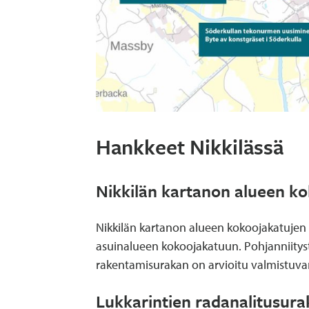
Hankkeet Nikkilässä
Nikkilän kartanon alueen k
Nikkilän kartanon alueen kokoojakatujen
asuinalueen kokoojakatuun. Pohjanniitystä
rakentamisurakan on arvioitu valmistuvan
Lukkarintien radanalitusura