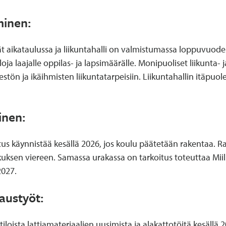
minen:
ät aikataulussa ja liikuntahalli on valmistumassa loppuvuodes
loja laajalle oppilas- ja lapsimäärälle. Monipuoliset liikunt
stön ja ikäihmisten liikuntatarpeisiin. Liikuntahallin itäpuo
inen:
tus käynnistää kesällä 2026, jos koulu päätetään rakentaa. 
eskuksen viereen. Samassa urakassa on tarkoitus toteuttaa Mii
2027.
jaustyöt:
tiloista lattiamateriaalien uusimista ja alakattotöitä kesällä