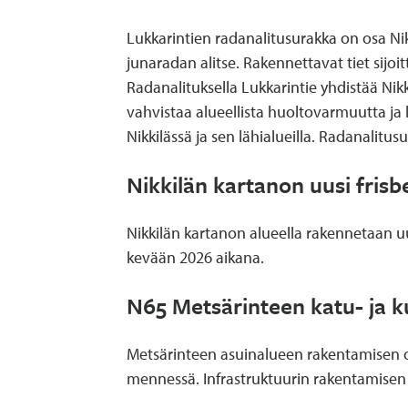
Lukkarintien radanalitusurakka on osa Nik
junaradan alitse. Rakennettavat tiet sijoit
Radanalituksella Lukkarintie yhdistää Nik
vahvistaa alueellista huoltovarmuutta ja
Nikkilässä ja sen lähialueilla. Radanali
Nikkilän kartanon uusi frisb
Nikkilän kartanon alueella rakennetaan u
kevään 2026 aikana.
N65 Metsärinteen katu- ja k
Metsärinteen asuinalueen rakentamisen o
mennessä. Infrastruktuurin rakentamisen 