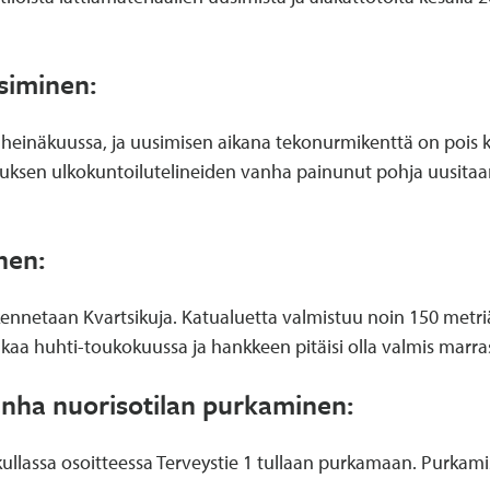
siminen:
inäkuussa, ja uusimisen aikana tekonurmikenttä on pois käy
kuksen ulkokuntoilutelineiden vanha painunut pohja uusitaan
nen:
kennetaan Kvartsikuja. Katualuetta valmistuu noin 150 metriä
alkaa huhti-toukokuussa ja hankkeen pitäisi olla valmis ma
nha nuorisotilan purkaminen:
kullassa osoitteessa Terveystie 1 tullaan purkamaan. Purka