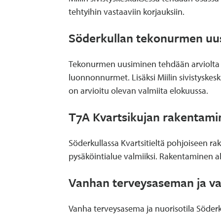
tehtyihin vastaaviin korjauksiin.
Söderkullan tekonurmen uu
Tekonurmen uusiminen tehdään arviolta he
luonnonnurmet. Lisäksi Miilin sivistyskes
on arvioitu olevan valmiita elokuussa.
T7A Kvartsikujan rakentami
Söderkullassa Kvartsitieltä pohjoiseen ra
pysäköintialue valmiiksi. Rakentaminen 
Vanhan terveysaseman ja va
Vanha terveysasema ja nuorisotila Söder