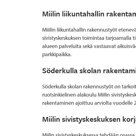
Miilin liikuntahallin rakenta
Miiilin liikuntahallin rakennustyöt etenev
sivistyskeskuksen toimintaa tarjoamalla ti
alueen palveluita sekä vastaavat aikuisväe
parkkipaikka.
Söderkulla skolan rakentam
Söderkulla skolan rakennustyöt on tarkoi
ruotsinkielinen alakoulu Miilin sivistysk
rakentaminen ajoittuu arviolta vuodelle 
Miilin sivistyskeskuksen kor
Miilin sivistyskeskuksessa tehdään osassa 