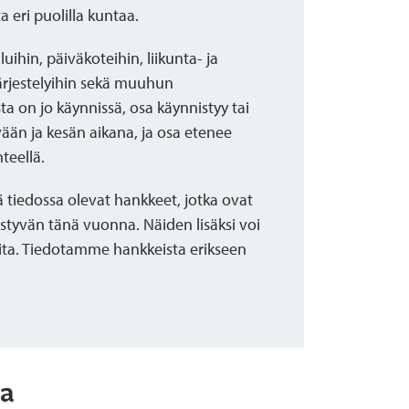
a eri puolilla kuntaa.
hin, päiväkoteihin, liikunta- ja
järjestelyihin sekä muuhun
a on jo käynnissä, osa käynnistyy tai
ään ja kesän aikana, ja osa etenee
teellä.
 tiedossa olevat hankkeet, jotka ovat
istyvän tänä vuonna. Näiden lisäksi voi
eita. Tiedotamme hankkeista erikseen
sa