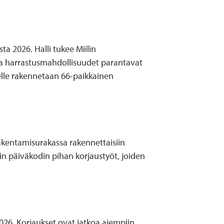
ta 2026. Halli tukee Miilin
a- ja harrastusmahdollisuudet parantavat
lelle rakennetaan 66-paikkainen
Rakentamisurakassa rakennettaisiin
lin päiväkodin pihan korjaustyöt, joiden
 2026. Korjaukset ovat jatkoa aiempiin