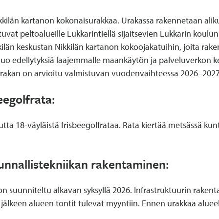
kilän kartanon kokonaisurakkaa. Urakassa rakennetaan alikul
tuvat peltoalueille Lukkarintiellä sijaitsevien Lukkarin koulun 
kilän keskustan Nikkilän kartanon kokoojakatuihin, joita rake
 luo edellytyksiä laajemmalle maankäytön ja palveluverkon 
tusurakan on arvioitu valmistuvan vuodenvaihteessa 2026–2027
eegolfrata:
utta 18-väyläistä frisbeegolfrataa. Rata kiertää metsässä ku
unnallistekniikan rakentaminen:
n suunniteltu alkavan syksyllä 2026. Infrastruktuurin rak
jälkeen alueen tontit tulevat myyntiin. Ennen urakkaa aluee