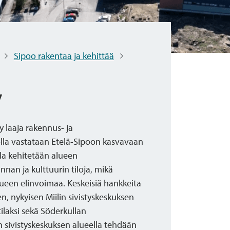
Sipoo rakentaa ja kehittää
y
y laaja rakennus- ja
lla vastataan Etelä-Sipoon kasvavaan
la kehitetään alueen
nnan ja kulttuurin tiloja, mikä
ueen elinvoimaa. Keskeisiä hankkeita
, nykyisen Miilin sivistyskeskuksen
laksi sekä Söderkullan
 sivistyskeskuksen alueella tehdään