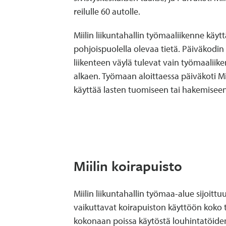
reilulle 60 autolle.
Miilin liikuntahallin työmaaliikenne käytt
pohjoispuolella olevaa tietä. Päiväkodin 
liikenteen väylä tulevat vain työmaaliik
alkaen. Työmaan aloittaessa päiväkoti Mii
käyttää lasten tuomiseen tai hakemiseen
Miilin koirapuisto
Miilin liikuntahallin työmaa-alue sijoittuu
vaikuttavat koirapuiston käyttöön koko t
kokonaan poissa käytöstä louhintatöiden