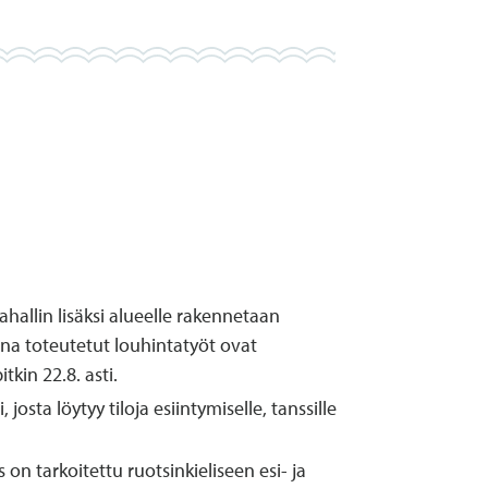
ahallin lisäksi alueelle rakennetaan
kana toteutetut louhintatyöt ovat
kin 22.8. asti.
osta löytyy tiloja esiintymiselle, tanssille
n tarkoitettu ruotsinkieliseen esi- ja