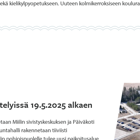
sekä kielikylpyopetukseen. Uuteen kolmikerroksiseen koul
telyissä 19.5.2025 alkaen
taan Miilin sivistyskeskuksen ja Päiväkoti
untahalli rakennetaan tiiviisti
lin pohjoispuolelle tulee uusi paikoitusalue