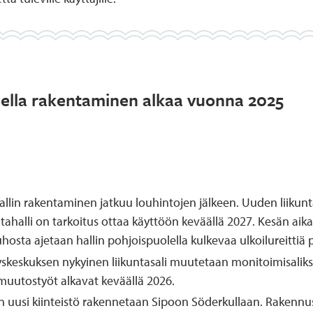
ueella rakentaminen alkaa vuonna 2025
hallin rakentaminen jatkuu louhintojen jälkeen. Uuden liikunt
kuntahalli on tarkoitus ottaa käyttöön keväällä 2027. Kesän ai
sta ajetaan hallin pohjoispuolella kulkevaa ulkoilureittiä pit
tyskeskuksen nykyinen liikuntasali muutetaan monitoimisaliksi, j
n muutostyöt alkavat keväällä 2026.
n uusi kiinteistö rakennetaan Sipoon Söderkullaan. Rakennus o