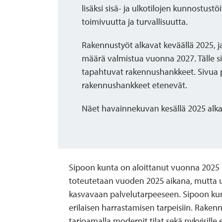
lisäksi sisä- ja ulkotilojen kunnostustö
toimivuutta ja turvallisuutta.
Rakennustyöt alkavat keväällä 2025, ja
määrä valmistua vuonna 2027. Tälle si
tapahtuvat rakennushankkeet. Sivua p
rakennushankkeet etenevät.
Näet havainnekuvan kesällä 2025
alka
Sipoon kunta on aloittanut vuonna 2025 
toteutetaan vuoden 2025 aikana, mutta 
kasvavaan palvelutarpeeseen. Sipoon kunt
erilaisen harrastamisen tarpeisiin. Rak
tarjoamalla modernit tilat sekä nykyisille et