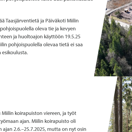
ää Taasjärventietä ja Päiväkoti Miilin
pohjoispuolella oleva tie ja kevyen
enteen ja huoltoajon käyttöön 19.5.25
lin pohjoispuolella olevaa tietä ei saa
 esikoulusta.
 Miilin koirapuiston viereen, ja työt
yömaan ajan. Miilin koirapuisto oli
 ajan 2.6.–25.7.2025, mutta on nyt osin