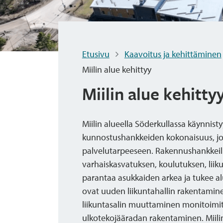
Etusivu
Kaavoitus ja kehittäminen
Miilin alue kehittyy
Miilin alue kehitty
Miilin alueella Söderkullassa käynnisty
kunnostushankkeiden kokonaisuus, jo
palvelutarpeeseen. Rakennushankkeil
varhaiskasvatuksen, koulutuksen, liiku
parantaa asukkaiden arkea ja tukee al
ovat uuden liikuntahallin rakentaminen
liikuntasalin muuttaminen monitoimiti
ulkotekojääradan rakentaminen. Miilin