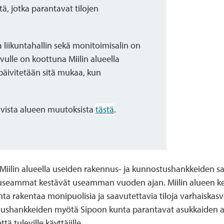
itä, jotka parantavat tilojen
 liikuntahallin sekä monitoimisalin on
vulle on koottuna Miilin alueella
äivitetään sitä mukaa, kun
vista alueen muutoksista
tästä
.
Miilin alueella useiden rakennus- ja kunnostushankkeiden s
useammat kestävät useamman vuoden ajan. Miilin alueen keh
a rakentaa monipuolisia ja saavutettavia tiloja varhaiskasv
ennushankkeiden myötä Sipoon kunta parantavat asukkaiden a
tä tuleville käyttäjille.