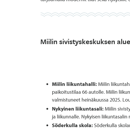
Miilin sivistyskeskuksen al
Miilin liikuntahalli:
Miilin liikunta
paikoitustilaa 66 autolle. Miilin lii
valmistuneet heinäkuussa 2025. Louho
Nykyinen liikuntasali:
Miilin sivis
ja liikunnalle. Nykyisen liikuntasali
Söderkulla skola:
Söderkulla skola