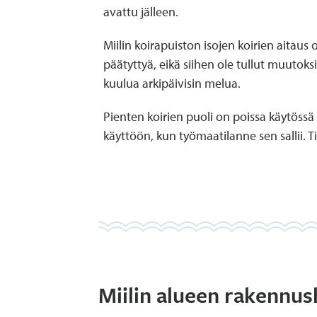
avattu jälleen.
Miilin koirapuiston isojen koirien aitaus
päätyttyä, eikä siihen ole tullut muutok
kuulua arkipäivisin melua.
Pienten koirien puoli on poissa käytössä 
käyttöön, kun työmaatilanne sen sallii
Miilin alueen rakennu