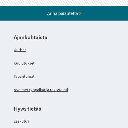
Anna palautetta
Ajankohtaista
Uutiset
Kuulutukset
Tapahtumat
Avoimet työpaikat ja rekrytointi
Hyvä tietää
Laskutus