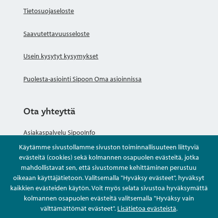
Tietosuojaseloste
Saavutettavuusseloste
Usein kysytyt kysymykset
Puolesta-asiointi Sipoon Oma asioinnissa
Ota yhteyttä
Asiakaspalvelu SipooInfo
Käytämme sivustollamme sivuston toiminnallisuuteen liittyviä
Anna palautetta nimettömästi
evästeitä (cookies) sekä kolmannen osapuolen evästeitä, jotka
mahdollistavat sen, että sivustomme kehittäminen perustuu
oikeaan käyttäjätietoon. Valitsemalla "Hyväksy evästeet", hyväksyt
Kysy tai asioi
kaikkien evästeiden käytön. Voit myös selata sivustoa hyväksymättä
kolmannen osapuolen evästeitä valitsemalla "Hyväksy vain
Yhteystiedot
välttämättömät evästeet".
Lisätietoa evästeistä
.