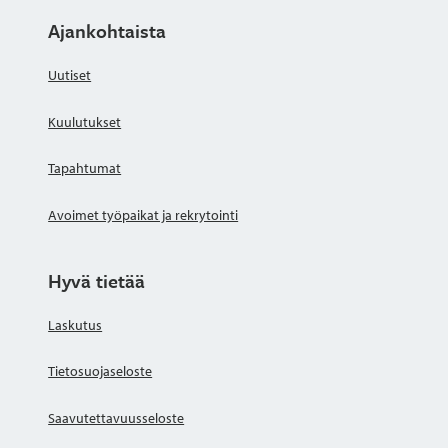
Ajankohtaista
Uutiset
Kuulutukset
Tapahtumat
Avoimet työpaikat ja rekrytointi
Hyvä tietää
Laskutus
Tietosuojaseloste
Saavutettavuusseloste