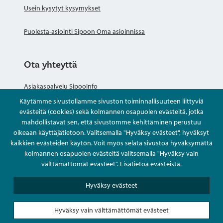
Usein kysytyt kysymykset
Puolesta-asiointi Sipoon Oma asioinnissa
Ota yhteyttä
Asiakaspalvelu SipooInfo
Käytämme sivustollamme sivuston toiminnallisuuteen liittyviä
Anna palautetta nimettömästi
evästeitä (cookies) sekä kolmannen osapuolen evästeitä, jotka
mahdollistavat sen, että sivustomme kehittäminen perustuu
oikeaan käyttäjätietoon. Valitsemalla "Hyväksy evästeet", hyväksyt
Kysy tai asioi
kaikkien evästeiden käytön. Voit myös selata sivustoa hyväksymättä
kolmannen osapuolen evästeitä valitsemalla "Hyväksy vain
Yhteystiedot
välttämättömät evästeet".
Lisätietoa evästeistä
.
Hyväksy evästeet
Hyväksy vain välttämättömät evästeet