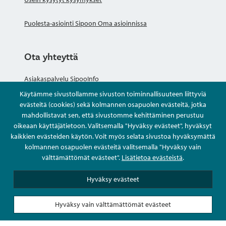
Puolesta-asiointi Sipoon Oma asioinnissa
Ota yhteyttä
Asiakaspalvelu SipooInfo
Käytämme sivustollamme sivuston toiminnallisuuteen liittyviä
Anna palautetta nimettömästi
evästeitä (cookies) sekä kolmannen osapuolen evästeitä, jotka
mahdollistavat sen, että sivustomme kehittäminen perustuu
oikeaan käyttäjätietoon. Valitsemalla "Hyväksy evästeet", hyväksyt
Kysy tai asioi
kaikkien evästeiden käytön. Voit myös selata sivustoa hyväksymättä
kolmannen osapuolen evästeitä valitsemalla "Hyväksy vain
Yhteystiedot
välttämättömät evästeet".
Lisätietoa evästeistä
.
Hyväksy evästeet
Hyväksy vain välttämättömät evästeet