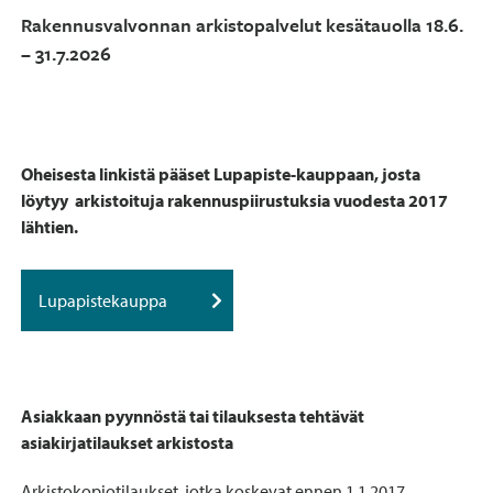
Rakennusvalvonnan arkistopalvelut kesätauolla 18.6.
– 31.7.2026
Oheisesta linkistä pääset Lupapiste-kauppaan, josta
löytyy arkistoituja rakennuspiirustuksia vuodesta 2017
lähtien.
Lupapistekauppa
Asiakkaan pyynnöstä tai tilauksesta tehtävät
asiakirjatilaukset arkistosta
Arkistokopiotilaukset, jotka koskevat ennen 1.1.2017