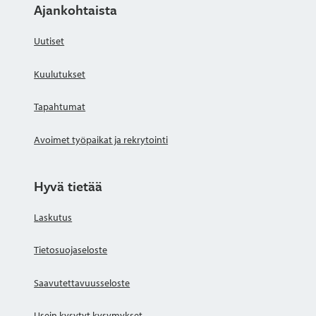
Ajankohtaista
Uutiset
Kuulutukset
Tapahtumat
Avoimet työpaikat ja rekrytointi
Hyvä tietää
Laskutus
Tietosuojaseloste
Saavutettavuusseloste
Usein kysytyt kysymykset