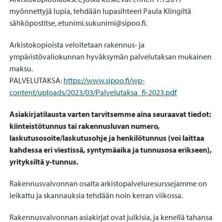
myönnettyjä lupia, tehdään lupasihteeri Paula Klingiltä
sähköpostitse, etunimi.sukunimi@sipoo.fi.
Arkistokopioista veloitetaan rakennus- ja
ympäristövaliokunnan hyväksymän palvelutaksan mukainen
maksu.
PALVELUTAKSA:
https://www.sipoo.fi/wp-
content/uploads/2023/03/Palvelutaksa_fi-2023.pdf
Asiakirjatilausta varten tarvitsemme aina seuraavat tiedot:
kiinteistötunnus tai rakennusluvan numero,
laskutusosoite/laskutusohje ja henkilötunnus (voi laittaa
kahdessa eri viestissä, syntymäaika ja tunnusosa erikseen),
yrityksiltä y-tunnus.
Rakennusvalvonnan osalta arkistopalveluresurssejamme on
leikattu ja skannauksia tehdään noin kerran viikossa.
Rakennusvalvonnan asiakirjat ovat julkisia, ja kenellä tahansa